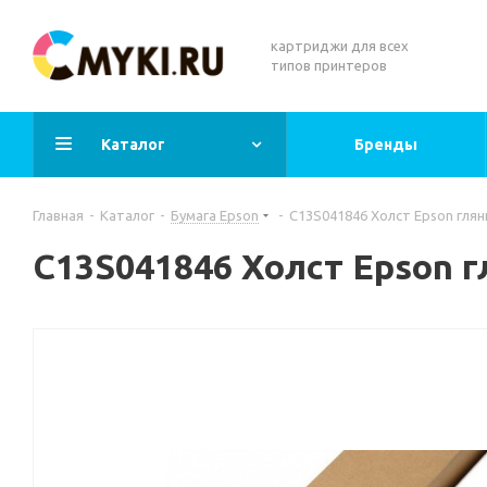
картриджи для всех
типов принтеров
Каталог
Бренды
Главная
-
Каталог
-
Бумага Epson
-
C13S041846 Холст Epson глянц
C13S041846 Холст Epson гл