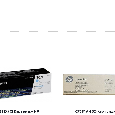
11X (C) Картридж HP
CF381AH (C) Картрид