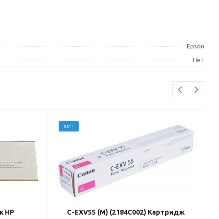
Epson
Нет
ХИТ
ж HP
C-EXV55 (M) (2184C002) Картридж